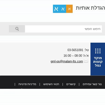
גדלת אותיות
א
א
א
טל: 03-5651091
א'-ה' 08:00 – 16:00
gml-os@malam-lts.com
צור קשר עמיתים
|
קישורים
|
תנאי השימוש
|
מדיניות פרטיות
|
כל הזכויות שמורות