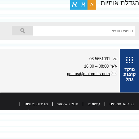
גדלת אותיות
א
א
א
טל: 03-5651091
א'-ה' 08:00 – 16:00
gml-os@malam-lts.com
צור קשר עמיתים
|
קישורים
|
תנאי השימוש
|
מדיניות פרטיות
|
כל הזכויות שמורות