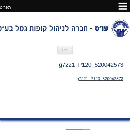
תפריט
לדלג
תפריט
לתוכן
520042573_g7221_P120
520042573_g7221_P120