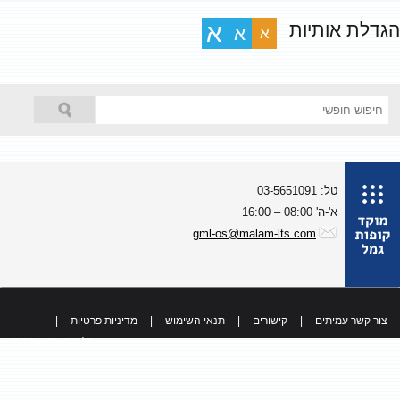
גדלת אותיות
א
א
א
טל: 03-5651091
א'-ה' 08:00 – 16:00
gml-os@malam-lts.com
צור קשר עמיתים
|
קישורים
|
תנאי השימוש
|
מדיניות פרטיות
|
כל הזכויות שמורות