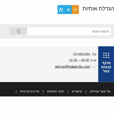
גדלת אותיות
א
א
א
טל: 03-5651091
א'-ה' 08:00 – 16:00
gml-os@malam-lts.com
צור קשר עמיתים
|
קישורים
|
תנאי השימוש
|
מדיניות פרטיות
|
כל הזכויות שמורות