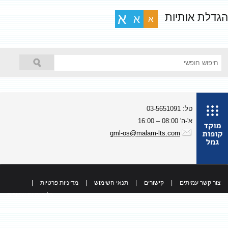
גדלת אותיות
א
א
א
טל: 03-5651091
א'-ה' 08:00 – 16:00
gml-os@malam-lts.com
צור קשר עמיתים
|
קישורים
|
תנאי השימוש
|
מדיניות פרטיות
|
כל הזכויות שמורות