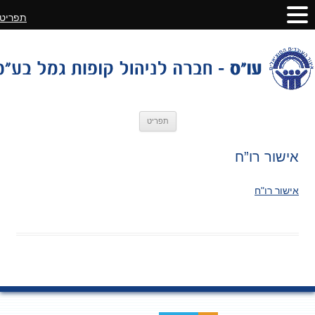
תפריט
לדלג
תפריט
לתוכן
אישור רו”ח
אישור רו"ח