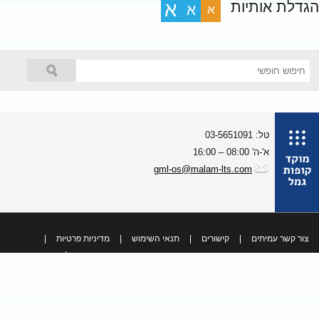
גדלת אותיות
א
א
א
טל: 03-5651091
א'-ה' 08:00 – 16:00
gml-os@malam-lts.com
צור קשר עמיתים
|
קישורים
|
תנאי השימוש
|
מדיניות פרטיות
|
כל הזכויות שמורות