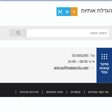
גדלת אותיות
א
א
א
טל: 03-5651091
א'-ה' 08:00 – 16:00
gml-os@malam-lts.com
צור קשר עמיתים
|
קישורים
|
תנאי השימוש
|
מדיניות פרטיות
|
כל הזכויות שמורות