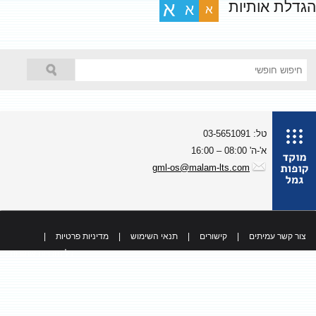
גדלת אותיות
א
א
א
טל: 03-5651091
א'-ה' 08:00 – 16:00
gml-os@malam-lts.com
צור קשר עמיתים
|
קישורים
|
תנאי השימוש
|
מדיניות פרטיות
|
כל הזכויות שמורות