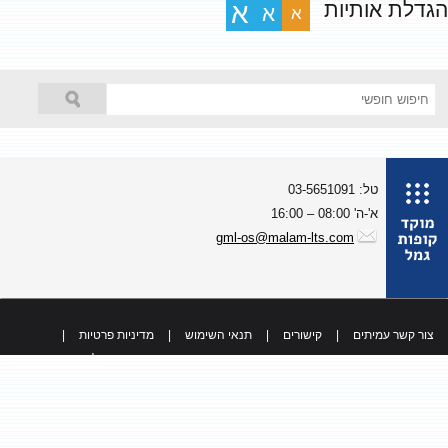
גדלת אותיות
א
א
א
טל: 03-5651091
א'-ה' 08:00 – 16:00
gml-os@malam-lts.com
צור קשר עמיתים
|
קישורים
|
תנאי השימוש
|
מדיניות פרטיות
|
כל הזכויות שמורות