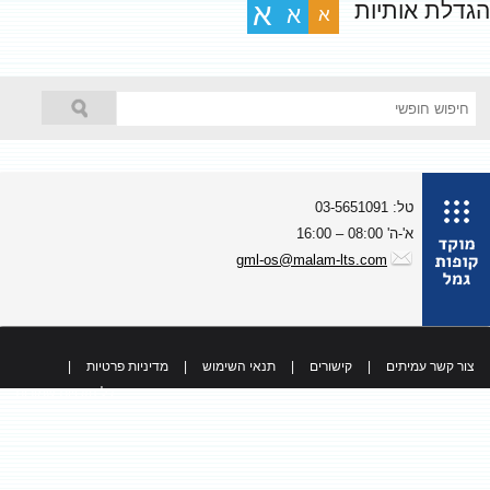
גדלת אותיות
א
א
א
טל: 03-5651091
א'-ה' 08:00 – 16:00
gml-os@malam-lts.com
צור קשר עמיתים
|
קישורים
|
תנאי השימוש
|
מדיניות פרטיות
|
כל הזכויות שמורות