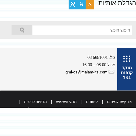
גדלת אותיות
א
א
א
טל: 03-5651091
א'-ה' 08:00 – 16:00
gml-os@malam-lts.com
צור קשר עמיתים
|
קישורים
|
תנאי השימוש
|
מדיניות פרטיות
|
כל הזכויות שמורות