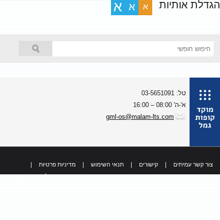
גדלת אותיות
א
א
א
טל: 03-5651091
א'-ה' 08:00 – 16:00
gml-os@malam-lts.com
צור קשר עמיתים
|
קישורים
|
תנאי השימוש
|
מדיניות פרטיות
|
כל הזכויות שמורות