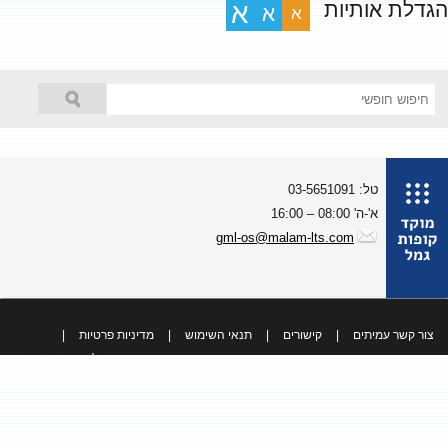
גדלת אותיות
א
א
א
טל: 03-5651091
א'-ה' 08:00 – 16:00
gml-os@malam-lts.com
צור קשר עמיתים
|
קישורים
|
תנאי השימוש
|
מדיניות פרטיות
|
כל הזכויות שמורות