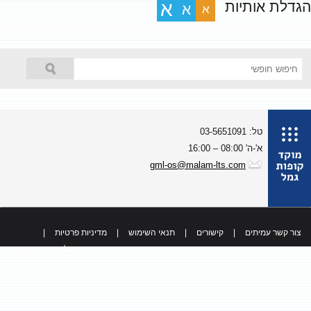
גדלת אותיות
א
א
א
טל: 03-5651091
א'-ה' 08:00 – 16:00
gml-os@malam-lts.com
צור קשר עמיתים
|
קישורים
|
תנאי השימוש
|
מדיניות פרטיות
|
כל הזכויות שמורות