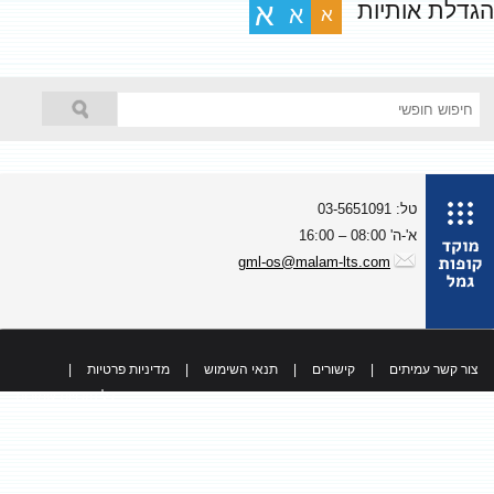
גדלת אותיות
א
א
א
טל: 03-5651091
א'-ה' 08:00 – 16:00
gml-os@malam-lts.com
צור קשר עמיתים
|
קישורים
|
תנאי השימוש
|
מדיניות פרטיות
|
כל הזכויות שמורות