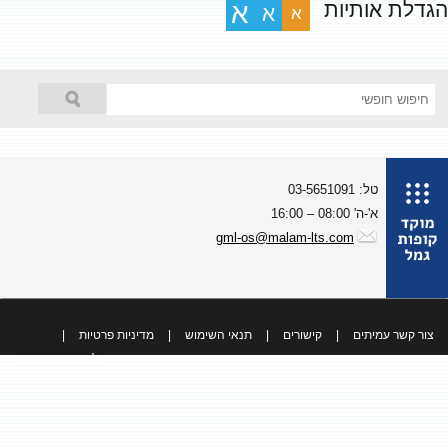
גדלת אותיות
א
א
א
טל: 03-5651091
א'-ה' 08:00 – 16:00
gml-os@malam-lts.com
צור קשר עמיתים
|
קישורים
|
תנאי השימוש
|
מדיניות פרטיות
|
כל הזכויות שמורות