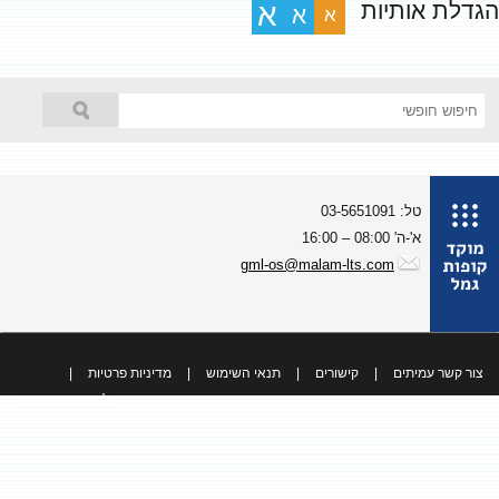
גדלת אותיות
א
א
א
טל: 03-5651091
א'-ה' 08:00 – 16:00
gml-os@malam-lts.com
צור קשר עמיתים
|
קישורים
|
תנאי השימוש
|
מדיניות פרטיות
|
כל הזכויות שמורות