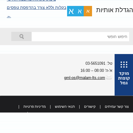
בפוסטים
בקלות וללא צורך בהדפסת טפסים
גדלת אותיות
א
א
א
←
טל: 03-5651091
א'-ה' 08:00 – 16:00
gml-os@malam-lts.com
צור קשר עמיתים
|
קישורים
|
תנאי השימוש
|
מדיניות פרטיות
|
כל הזכויות שמורות