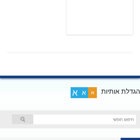
גדלת אותיות
א
א
א