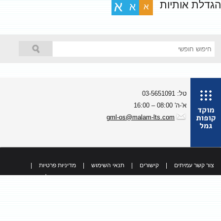
גדלת אותיות
א
א
א
טל: 03-5651091
א'-ה' 08:00 – 16:00
gml-os@malam-lts.com
צור קשר עמיתים
|
קישורים
|
תנאי השימוש
|
מדיניות פרטיות
|
כל הזכויות שמורות