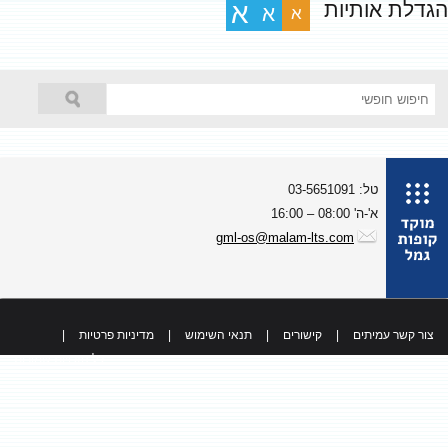
גדלת אותיות
א
א
א
טל: 03-5651091
א'-ה' 08:00 – 16:00
gml-os@malam-lts.com
צור קשר עמיתים
|
קישורים
|
תנאי השימוש
|
מדיניות פרטיות
|
כל הזכויות שמורות