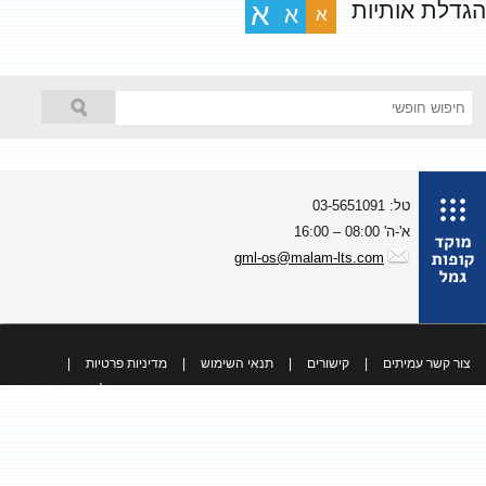
גדלת אותיות
א
א
א
טל: 03-5651091
א'-ה' 08:00 – 16:00
gml-os@malam-lts.com
צור קשר עמיתים
|
קישורים
|
תנאי השימוש
|
מדיניות פרטיות
|
כל הזכויות שמורות