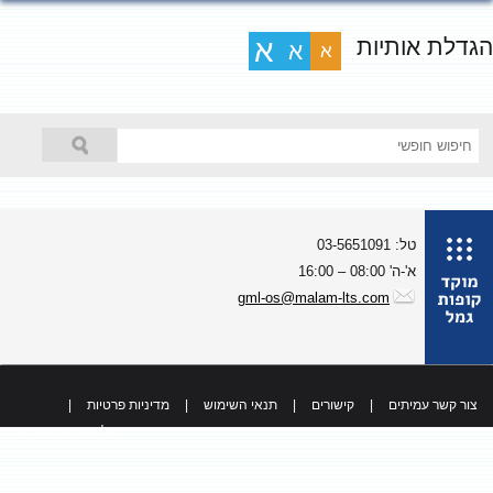
גדלת אותיות
א
א
א
טל: 03-5651091
א'-ה' 08:00 – 16:00
gml-os@malam-lts.com
צור קשר עמיתים
|
קישורים
|
תנאי השימוש
|
מדיניות פרטיות
|
כל הזכויות שמורות